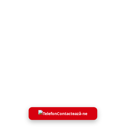
Sâmbătă & Duminică
09:00 – 14:00
Locație
Str. Calea Moșilor 9, Chișinău
Contactează-ne