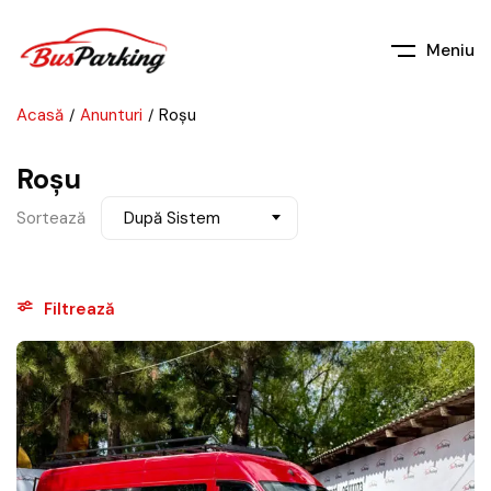
Meniu
Acasă
Anunturi
Roșu
Roșu
Sortează
După Sistem
Filtrează