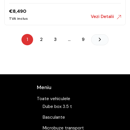
€
8,490
Vezi Detalii
1
2
3
…
9
Meniu
Toate vehiculele
Dube box 3.5 t
Basculante
Microbuze transport