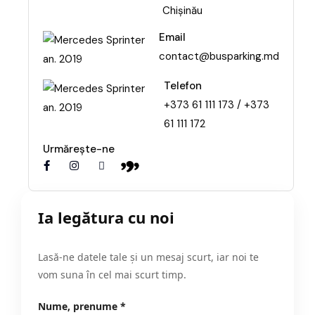
Chișinău
Email
contact@busparking.md
Telefon
+373 61 111 173 / +373
61 111 172
Urmărește-ne
Ia legătura cu noi
Lasă-ne datele tale și un mesaj scurt, iar noi te
vom suna în cel mai scurt timp.
Nume, prenume *