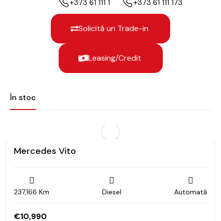
+373 61 111 172
+373 61 111 173
Solicită un Trade-in
Leasing/Credit
În stoc
Mercedes Vito
237,166 Km
Diesel
Automată
€
10,990