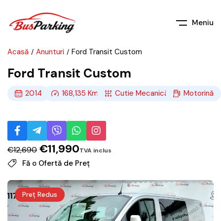
Meniu
Acasă
Anunturi
Ford Transit Custom
Ford Transit Custom
2014
168,135
Km
Cutie Mecanică
Motorină
€
11,990
€
12,690
Fă o Ofertă de Preț
Preț Redus