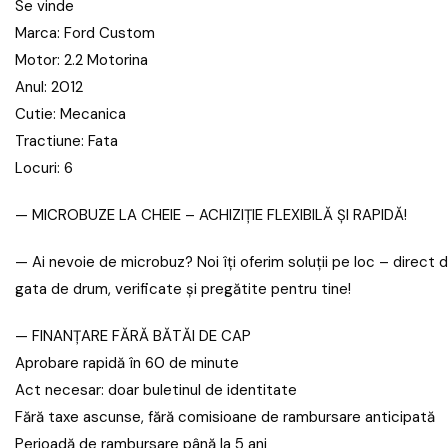
Se vinde
Marca: Ford Custom
Motor: 2.2 Motorina
Anul: 2012
Cutie: Mecanica
Tractiune: Fata
Locuri: 6
— MICROBUZE LA CHEIE – ACHIZIȚIE FLEXIBILĂ ȘI RAPIDĂ!
— Ai nevoie de microbuz? Noi îți oferim soluții pe loc – direct
gata de drum, verificate și pregătite pentru tine!
— FINANȚARE FĂRĂ BĂTĂI DE CAP
Aprobare rapidă în 60 de minute
Act necesar: doar buletinul de identitate
Fără taxe ascunse, fără comisioane de rambursare anticipată
Perioadă de rambursare până la 5 ani