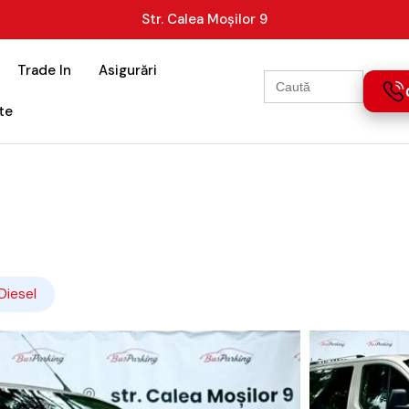
Str. Calea Moșilor 9
Trade In
Asigurări
Search
for:
te
Diesel