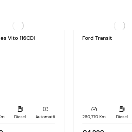
s Vito 116CDI
Ford Transit
m
Diesel
Automată
260,770 Km
Diesel