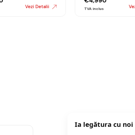
0
€
4,990
Vezi Detalii
Vezi
Ia legătura cu noi