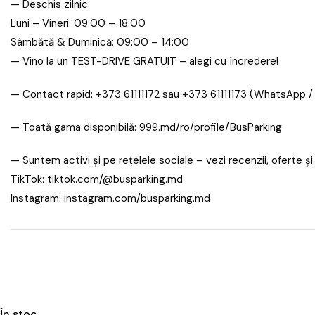
— Deschis zilnic:
Luni – Vineri: 09:00 – 18:00
Sâmbătă & Duminică: 09:00 – 14:00
— Vino la un TEST-DRIVE GRATUIT – alegi cu încredere!
— Contact rapid: +373 61111172 sau +373 61111173 (WhatsApp /
— Toată gama disponibilă: 999.md/ro/profile/BusParking
— Suntem activi și pe rețelele sociale – vezi recenzii, oferte și
TikTok: tiktok.com/@busparking.md
Instagram: instagram.com/busparking.md
În stoc