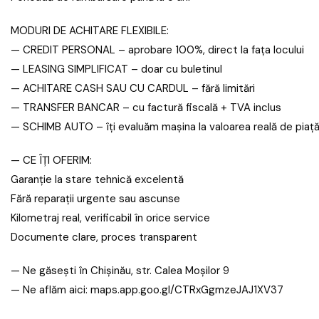
MODURI DE ACHITARE FLEXIBILE:
— CREDIT PERSONAL – aprobare 100%, direct la fața locului
— LEASING SIMPLIFICAT – doar cu buletinul
— ACHITARE CASH SAU CU CARDUL – fără limitări
— TRANSFER BANCAR – cu factură fiscală + TVA inclus
— SCHIMB AUTO – îți evaluăm mașina la valoarea reală de piaț
— CE ÎȚI OFERIM:
Garanție la stare tehnică excelentă
Fără reparații urgente sau ascunse
Kilometraj real, verificabil în orice service
Documente clare, proces transparent
— Ne găsești în Chișinău, str. Calea Moșilor 9
— Ne aflăm aici: maps.app.goo.gl/CTRxGgmzeJAJ1XV37