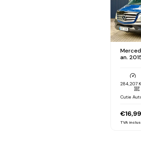
Mercede
an. 201
284,207 
Cutie Au
€
16,9