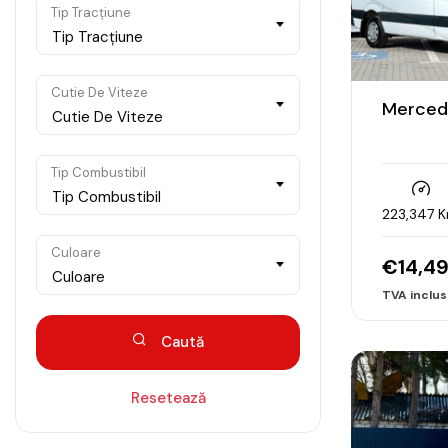
Tip Tracțiune
Tip Tracțiune
Cutie De Viteze
Mercede
Cutie De Viteze
Tip Combustibil
Tip Combustibil
223,347 
Culoare
€
14,4
Culoare
Caută
Resetează