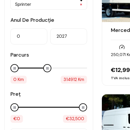
Sprinter
×
Anul De Producție
Mercede
Parcurs
250,071 
€
12,9
0
Km
314912
Km
Preț
€
0
€
32,500