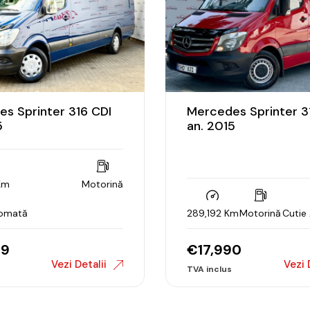
s Sprinter 316 CDI
Mercedes Sprinter 3
5
an. 2015
Km
Motorină
tomată
289,192 Km
Motorină
Cutie
99
€
17,990
Vezi Detalii
Vezi 