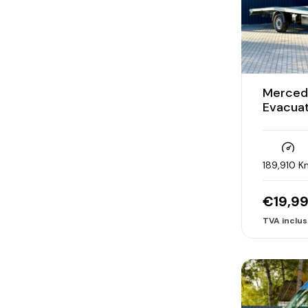
Mercede
Evacua
189,910 K
€
19,9