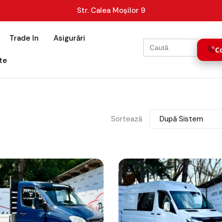
Str. Calea Moșilor 9
Trade In
Asigurări
Search
for:
C
te
Sortează
După Sistem