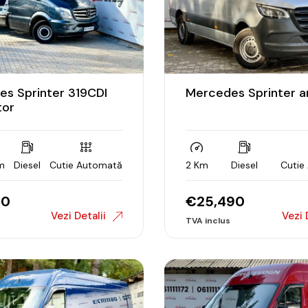
s Sprinter 319CDI
Mercedes Sprinter a
tor
m
Diesel
Cutie Automată
2 Km
Diesel
Cutie
90
€
25,490
Vezi Detalii
Vezi 